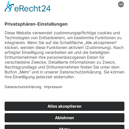
Stefanie
Schatzmeister
Kroschky
Schriftführerin
Meike Hahn
SATZUNG DES FÖRDERVEREIN
GRUNDSCHULE TREBSEN E.V.
AUFNAHMEANTRAG IN DEN FÖRDERVEREIN
GRUNDSCHULE TREBSEN E.V.
© Copyright 2018 -
2026 | Grundschule
Trebsen | design by
FLASHLIGHT
MEDIA
|
DATENSCHUTZ
|
TRANSPARENZHINWEIS
|
IMPRESSUM
|