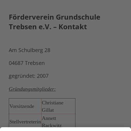
Förderverein Grundschule
Trebsen e.V. – Kontakt
Am Schulberg 28
04687 Trebsen
gegründet: 2007
Gründungsmitglieder:
Christiane
Vorsitzende
Gillat
Annett
Stellvertreterin
Rackwitz