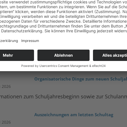
STORCHEN – TV
ier sind die neuesten Nachrichten d
Trebse
Organisatorische Dinge zum neuen Schulj
li 2026
rmationen zum Schuljahresbeginn sowie zur Schulan
Auszeichnungen am letzten Schultag
li 2026