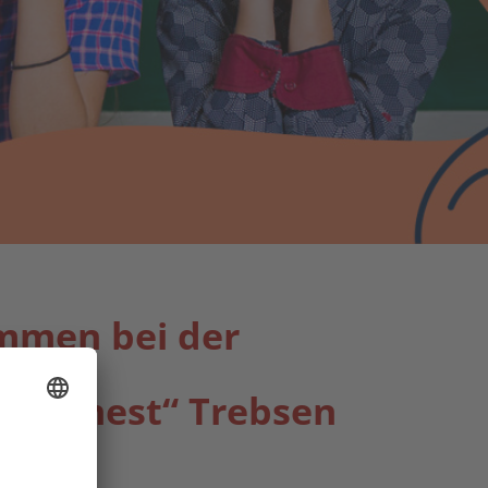
ommen bei der
chennest“ Trebsen