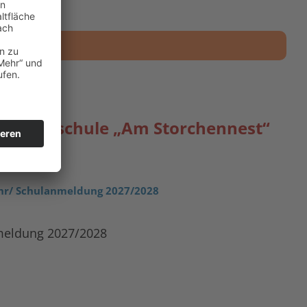
 WEBCAM
er Grundschule „Am Storchennest“
n
ahr/ Schulanmeldung 2027/2028
meldung 2027/2028