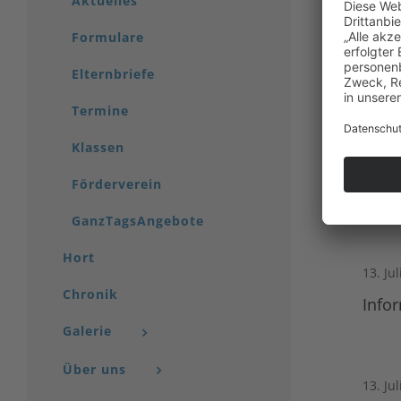
Aktuelles
Formulare
Elternbriefe
Termine
Klassen
H
Förderverein
GanzTagsAngebote
Hort
13. Ju
Chronik
Info
Galerie
Über uns
13. Ju